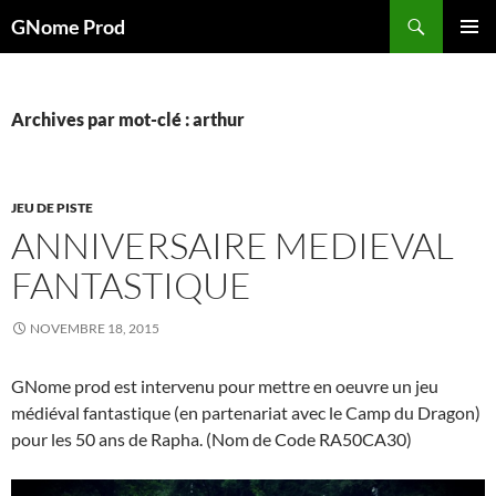
Aller
Recherche
GNome Prod
au
MENU
contenu
PRINCI
Archives par mot-clé : arthur
JEU DE PISTE
ANNIVERSAIRE MEDIEVAL
FANTASTIQUE
NOVEMBRE 18, 2015
GNome prod est intervenu pour mettre en oeuvre un jeu
médiéval fantastique (en partenariat avec le Camp du Dragon)
pour les 50 ans de Rapha. (Nom de Code RA50CA30)