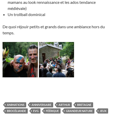
mamans au look rennaissance et les ados tendance
médiévale)
Un trollball dominical
De quoi réjouir petits et grands dans une ambiance hors du
temps.
ANIMATIONS
ANNIVERSAIRE
ARTHUR
BRETAGNE
BROCÉLIANDE
EVG
FÉÉRIQUE
GRANDEUR NATURE
JEUX