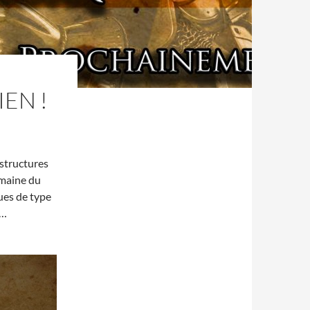
EN !
 structures
omaine du
ues de type
e…