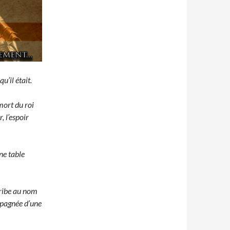
u’il était.
mort du roi
, l’espoir
une table
cribe au nom
mpagnée d’une