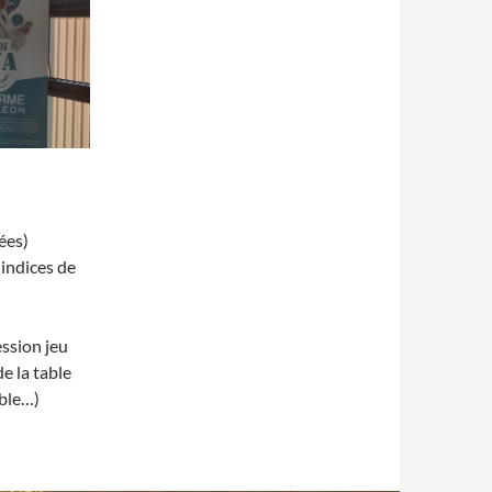
ées)
 indices de
ession jeu
e la table
able…)