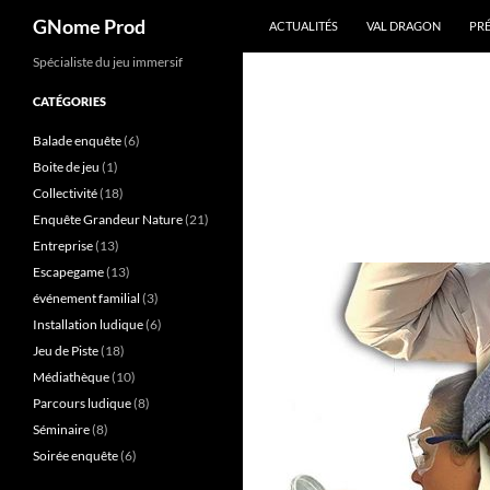
Recherche
GNome Prod
ACTUALITÉS
VAL DRAGON
PR
Aller
Spécialiste du jeu immersif
au
CATÉGORIES
contenu
Balade enquête
(6)
Boite de jeu
(1)
Collectivité
(18)
Enquête Grandeur Nature
(21)
Entreprise
(13)
Escapegame
(13)
événement familial
(3)
Installation ludique
(6)
Jeu de Piste
(18)
Médiathèque
(10)
Parcours ludique
(8)
Séminaire
(8)
Soirée enquête
(6)