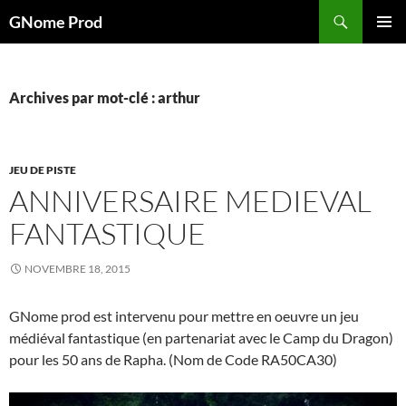
Aller
Recherche
GNome Prod
au
MENU
contenu
PRINCI
Archives par mot-clé : arthur
JEU DE PISTE
ANNIVERSAIRE MEDIEVAL
FANTASTIQUE
NOVEMBRE 18, 2015
GNome prod est intervenu pour mettre en oeuvre un jeu
médiéval fantastique (en partenariat avec le Camp du Dragon)
pour les 50 ans de Rapha. (Nom de Code RA50CA30)