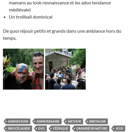
mamans au look rennaissance et les ados tendance
médiévale)
Un trollball dominical
De quoi réjouir petits et grands dans une ambiance hors du
temps.
ANIMATIONS
ANNIVERSAIRE
ARTHUR
BRETAGNE
BROCÉLIANDE
EVG
FÉÉRIQUE
GRANDEUR NATURE
JEUX