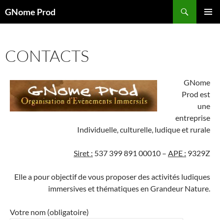
Aller
Recherche
GNome Prod
au
MENU
contenu
PRINCI
CONTACTS
GNome
Prod est
une
entreprise
Individuelle, culturelle, ludique et rurale
Siret :
537 399 891 00010 –
APE :
9329Z
Elle a pour objectif de vous proposer des activités ludiques
immersives et thématiques en Grandeur Nature.
Votre nom (obligatoire)