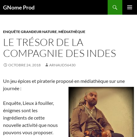
Aller
Recherche
GNome Prod
au
MENU
contenu
PRINCI
ENQUÊTE GRANDEUR NATURE
,
MÉDIATHÈQUE
LE TRÉSOR DE LA
COMPAGNIE DES INDES
OCTOBRE 24, 2018
ARNAUD56430
Un jeu épices et piraterie proposé en médiathèque sur une
journée :
Enquête, Lieux à fouiller,
énigmes sont les
ingrédients de cette
nouvelle activité que nous
pouvons vous proposer.