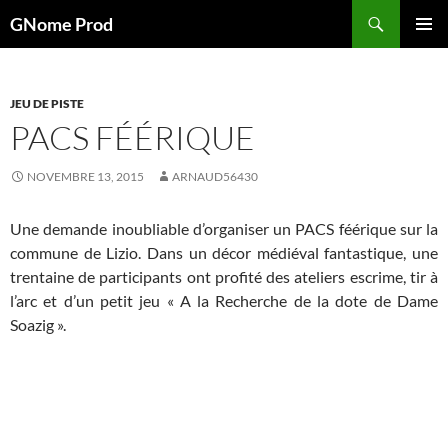
Aller
Recherche
GNome Prod
au
MENU
contenu
PRINCI
JEU DE PISTE
PACS FÉÉRIQUE
NOVEMBRE 13, 2015
ARNAUD56430
Une demande inoubliable d’organiser un PACS féérique sur la
commune de Lizio. Dans un décor médiéval fantastique, une
trentaine de participants ont profité des ateliers escrime, tir à
l’arc et d’un petit jeu « A la Recherche de la dote de Dame
Soazig ».