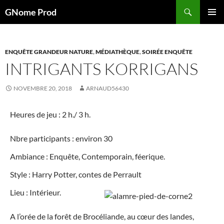
Aller
Recherche
GNome Prod
au
MENU
contenu
PRINCI
ENQUÊTE GRANDEUR NATURE
,
MÉDIATHÈQUE
,
SOIRÉE ENQUÊTE
INTRIGANTS KORRIGANS
NOVEMBRE 20, 2018
ARNAUD56430
Heures de jeu : 2 h./ 3 h.
Nbre participants : environ 30
Ambiance : Enquête, Contemporain, féerique.
Style : Harry Potter, contes de Perrault
Lieu : Intérieur.
A l’orée de la forêt de Brocéliande, au cœur des landes,