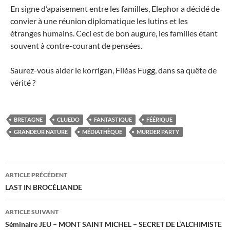
En signe d’apaisement entre les familles, Elephor a décidé de
convier à une réunion diplomatique les lutins et les
étranges humains. Ceci est de bon augure, les familles étant
souvent à contre-courant de pensées.
Saurez-vous aider le korrigan, Filéas Fugg, dans sa quête de
vérité ?
BRETAGNE
CLUEDO
FANTASTIQUE
FÉÉRIQUE
GRANDEUR NATURE
MÉDIATHÈQUE
MURDER PARTY
Navigation
ARTICLE PRÉCÉDENT
des
LAST IN BROCÉLIANDE
articles
ARTICLE SUIVANT
Séminaire JEU – MONT SAINT MICHEL – SECRET DE L’ALCHIMISTE