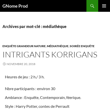
Aller
Recherche
GNome Prod
au
MENU
contenu
PRINCI
Archives par mot-clé : médiathèque
ENQUÊTE GRANDEUR NATURE
,
MÉDIATHÈQUE
,
SOIRÉE ENQUÊTE
INTRIGANTS KORRIGANS
NOVEMBRE 20, 2018
Heures de jeu : 2 h./ 3 h.
Nbre participants : environ 30
Ambiance : Enquête, Contemporain, féerique.
Style : Harry Potter, contes de Perrault