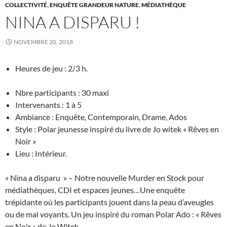
COLLECTIVITÉ
,
ENQUÊTE GRANDEUR NATURE
,
MÉDIATHÈQUE
NINA A DISPARU !
NOVEMBRE 20, 2018
Heures de jeu : 2/3 h.
Nbre participants : 30 maxi
Intervenants : 1 à 5
Ambiance : Enquête, Contemporain, Drame, Ados
Style : Polar jeunesse inspiré du livre de Jo witek « Rêves en
Noir »
Lieu : Intérieur.
« Nina a disparu » – Notre nouvelle Murder en Stock pour
médiathèques, CDI et espaces jeunes…Une enquête
trépidante où les participants jouent dans la peau d’aveugles
ou de mal voyants. Un jeu inspiré du roman Polar Ado : « Rêves
en Noir » de Jo Witek.