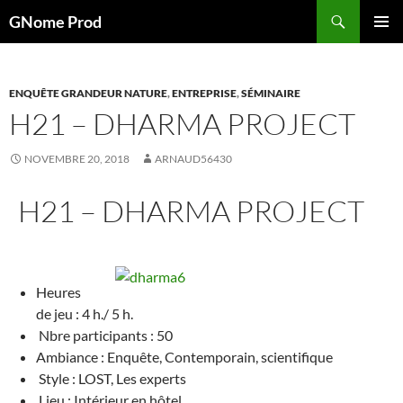
Aller
Recherche
GNome Prod
au
MENU
contenu
PRINCI
ENQUÊTE GRANDEUR NATURE
,
ENTREPRISE
,
SÉMINAIRE
H21 – DHARMA PROJECT
NOVEMBRE 20, 2018
ARNAUD56430
H21 – DHARMA PROJECT
Heures
de jeu : 4 h./ 5 h.
Nbre participants : 50
Ambiance : Enquête, Contemporain, scientifique
Style : LOST, Les experts
Lieu : Intérieur en hôtel