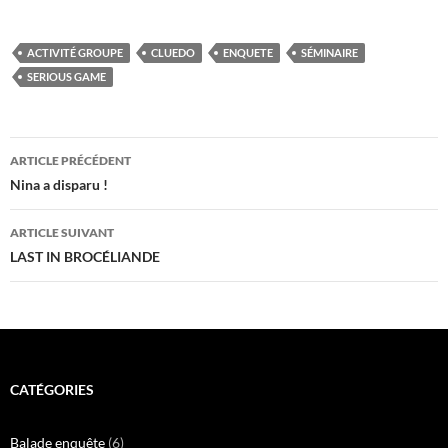
ACTIVITÉ GROUPE
CLUEDO
ENQUETE
SÉMINAIRE
SERIOUS GAME
Navigation
ARTICLE PRÉCÉDENT
des
Nina a disparu !
articles
ARTICLE SUIVANT
LAST IN BROCÉLIANDE
CATÉGORIES
Balade enquête
(6)