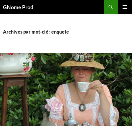
Aller
Recherche
GNome Prod
au
MENU
contenu
PRINCI
Archives par mot-clé : enquete