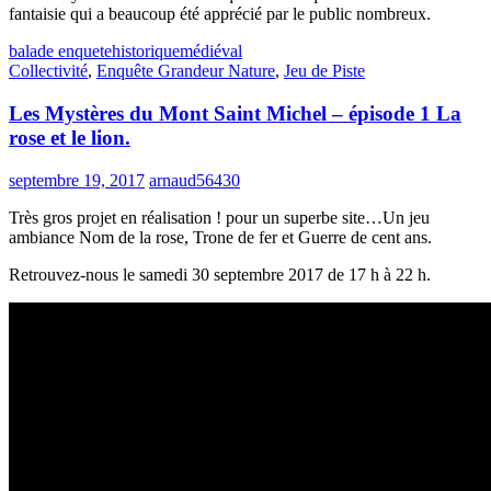
fantaisie qui a beaucoup été apprécié par le public nombreux.
balade enquete
historique
médiéval
Collectivité
,
Enquête Grandeur Nature
,
Jeu de Piste
Les Mystères du Mont Saint Michel – épisode 1 La
rose et le lion.
septembre 19, 2017
arnaud56430
Très gros projet en réalisation ! pour un superbe site…Un jeu
ambiance Nom de la rose, Trone de fer et Guerre de cent ans.
Retrouvez-nous le samedi 30 septembre 2017 de 17 h à 22 h.