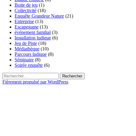
Boite de jeu
(1)
Collectivité
(18)
Enquête Grandeur Nature
(21)
Entreprise
(13)
Escapegame
(13)
événement familial
(3)
Installation ludique
(6)
Jeu de Piste
(18)
Médiathèque
(10)
Parcours ludique
(8)
Séminaire
(8)
Soirée enquête
(6)
Rechercher :
Fièrement propulsé par WordPress