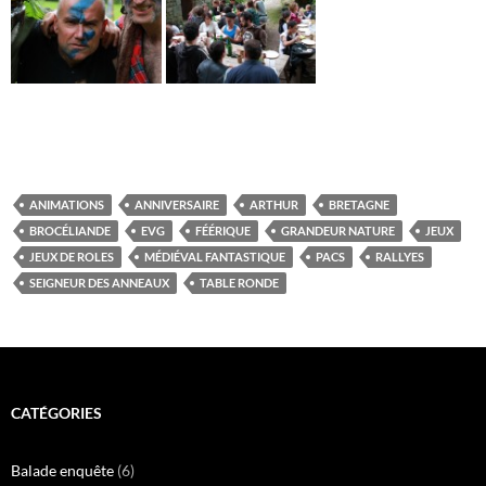
ANIMATIONS
ANNIVERSAIRE
ARTHUR
BRETAGNE
BROCÉLIANDE
EVG
FÉÉRIQUE
GRANDEUR NATURE
JEUX
JEUX DE ROLES
MÉDIÉVAL FANTASTIQUE
PACS
RALLYES
SEIGNEUR DES ANNEAUX
TABLE RONDE
CATÉGORIES
Balade enquête
(6)