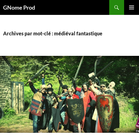
Aller
Recherche
GNome Prod
au
MENU
contenu
PRINCI
Archives par mot-clé : médiéval fantastique